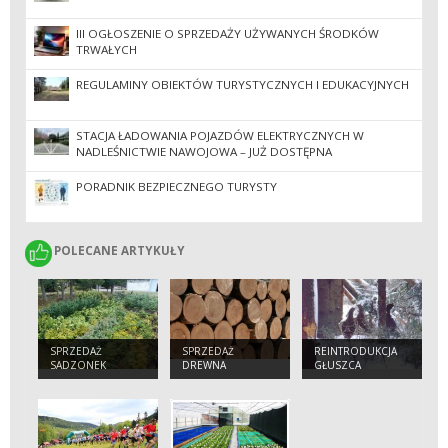
III OGŁOSZENIE O SPRZEDAŻY UŻYWANYCH ŚRODKÓW
TRWAŁYCH
REGULAMINY OBIEKTÓW TURYSTYCZNYCH I EDUKACYJNYCH
STACJA ŁADOWANIA POJAZDÓW ELEKTRYCZNYCH W
NADLEŚNICTWIE NAWOJOWA – JUŻ DOSTĘPNA
PORADNIK BEZPIECZNEGO TURYSTY
POLECANE ARTYKUŁY
POLECANE ARTYKUŁY
SPRZEDAŻ
SPRZEDAŻ
REINTRODUKCJA
SADZONEK
DREWNA
GŁUSZCA