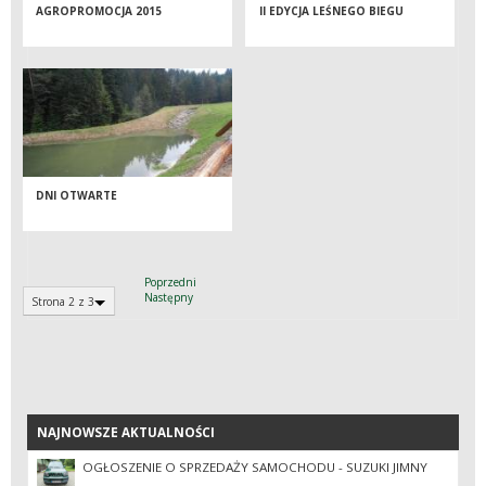
AGROPROMOCJA 2015
II EDYCJA LEŚNEGO BIEGU
DNI OTWARTE
Poprzedni
Następny
Strona 2 z 3
NAJNOWSZE AKTUALNOŚCI
NAJNOWSZE AKTUALNOŚCI
OGŁOSZENIE O SPRZEDAŻY SAMOCHODU - SUZUKI JIMNY