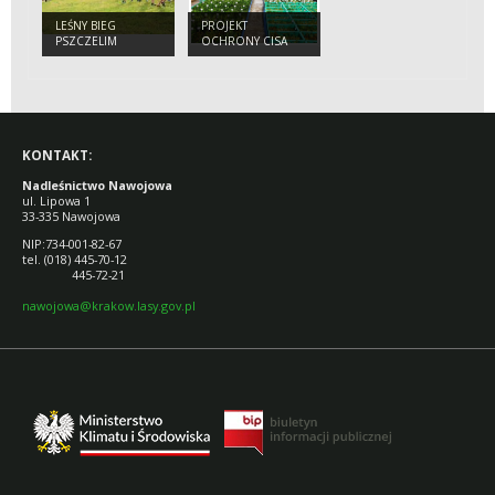
LEŚNY BIEG
PROJEKT
PSZCZELIM
OCHRONY CISA
SZLAKIEM
KONTAKT:
Nadleśnictwo Nawojowa
ul. Lipowa 1
33-335 Nawojowa
NIP:734-001-82-67
tel. (018) 445-70-12
445-72-21
nawojowa@krakow.lasy.gov.pl