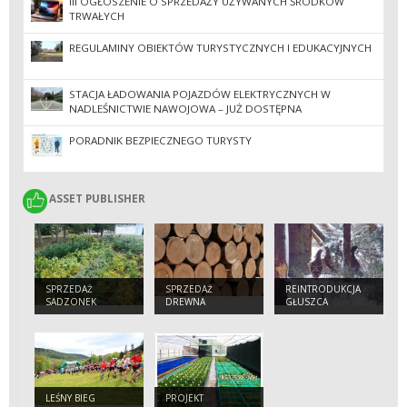
III OGŁOSZENIE O SPRZEDAŻY UŻYWANYCH ŚRODKÓW
TRWAŁYCH
REGULAMINY OBIEKTÓW TURYSTYCZNYCH I EDUKACYJNYCH
STACJA ŁADOWANIA POJAZDÓW ELEKTRYCZNYCH W
NADLEŚNICTWIE NAWOJOWA – JUŻ DOSTĘPNA
PORADNIK BEZPIECZNEGO TURYSTY
ASSET PUBLISHER
ASSET PUBLISHER
SPRZEDAŻ
SPRZEDAŻ
REINTRODUKCJA
SADZONEK
DREWNA
GŁUSZCA
LEŚNY BIEG
PROJEKT