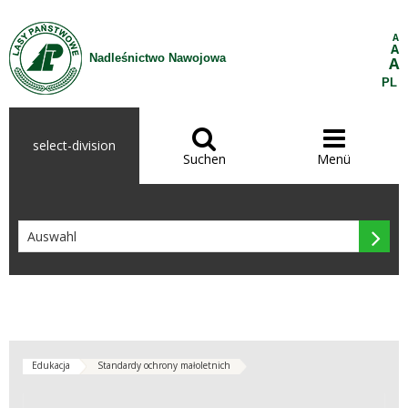
Zum Inhalt wechseln
A
A
Nadleśnictwo Nawojowa
A
PL


select-division
Suchen
Menü

Edukacja
Standardy ochrony małoletnich