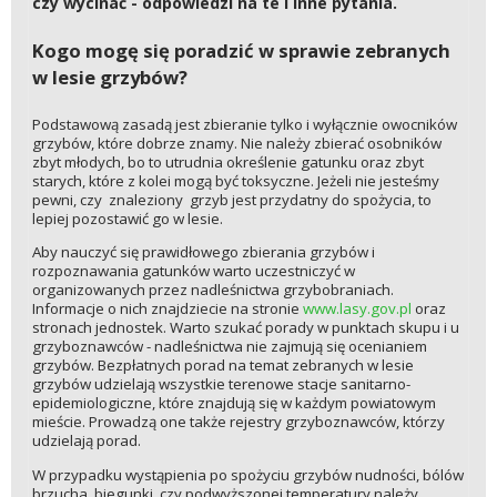
czy wycinać - odpowiedzi na te i inne pytania.
Kogo mogę się poradzić w sprawie zebranych
w lesie grzybów?
Podstawową zasadą jest zbieranie tylko i wyłącznie owocników
grzybów, które dobrze znamy. Nie należy zbierać osobników
zbyt młodych, bo to utrudnia określenie gatunku oraz zbyt
starych, które z kolei mogą być toksyczne. Jeżeli nie jesteśmy
pewni, czy znaleziony grzyb jest przydatny do spożycia, to
lepiej pozostawić go w lesie.
Aby nauczyć się prawidłowego zbierania grzybów i
rozpoznawania gatunków warto uczestniczyć w
organizowanych przez nadleśnictwa grzybobraniach.
Informacje o nich znajdziecie na stronie
www.lasy.gov.pl
oraz
stronach jednostek. Warto szukać porady w punktach skupu i u
grzyboznawców - nadleśnictwa nie zajmują się ocenianiem
grzybów. Bezpłatnych porad na temat zebranych w lesie
grzybów udzielają wszystkie terenowe stacje sanitarno-
epidemiologiczne, które znajdują się w każdym powiatowym
mieście. Prowadzą one także rejestry grzyboznawców, którzy
udzielają porad.
W przypadku wystąpienia po spożyciu grzybów nudności, bólów
brzucha, biegunki, czy podwyższonej temperatury należy