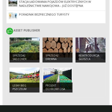
STACJA ŁADOWANIA POJAZDÓW ELEKTRYCZNYCH W
NADLEŚNICTWIE NAWOJOWA – JUŻ DOSTĘPNA
PORADNIK BEZPIECZNEGO TURYSTY
ASSET PUBLISHER
ASSET PUBLISHER
SPRZEDAŻ
SPRZEDAŻ
REINTRODUKCJA
SADZONEK
DREWNA
GŁUSZCA
LEŚNY BIEG
PROJEKT
PSZCZELIM
OCHRONY CISA
SZLAKIEM