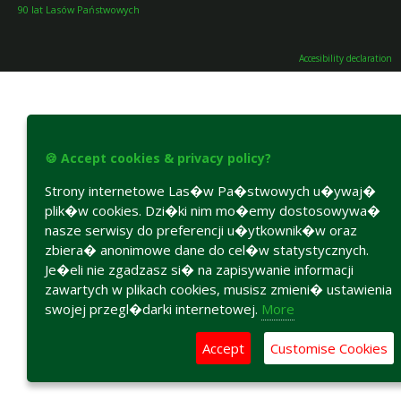
90 lat Lasów Państwowych
Accesibility declaration
🍪 Accept cookies & privacy policy?
Strony internetowe Las�w Pa�stwowych u�ywaj�
plik�w cookies. Dzi�ki nim mo�emy dostosowywa�
nasze serwisy do preferencji u�ytkownik�w oraz
zbiera� anonimowe dane do cel�w statystycznych.
Je�eli nie zgadzasz si� na zapisywanie informacji
zawartych w plikach cookies, musisz zmieni� ustawienia
swojej przegl�darki internetowej.
More
Accept
Customise Cookies