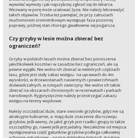
wywołać wymioty i jak najszybciej zgłosić się do lekarza.
Wezwany w porę może uratować życie. Nie należy lekceważyć
takich objawów. Trzeba też pamiętać, że przy zatruciach
muchomorem sromotnikowym występuje faza pozornej
poprawy, później stan chorego gwałtownie się pogarsza.
Czy grzyby w lesie można zbierać bez
ograniczeń?
Grzyby w polskich lasach można zbierać bez ponoszenia
jakichkolwiek kosztów i w zasadzie bez ograniczeń, ale są
pewne wyjątki. Nie wolno ich zbierać w niektórych częściach
lasu, gdzie jest stały zakaz wstępu: na uprawach do 4m
wysokości, w drzewostanach nasiennych i powierzchniach
doświadczalnych, w ostojach zwierzyny. Nie wolno ich także
zbierać na obszarach chronionych: w rezerwatach i parkach
narodowych. Rygorystycznie należy przestrzegać zakazu
wstępu na tereny wojskowe.
Należy oszczędzać duże, stare owocniki grzybów, gdyż nie są
atrakcyjne kulinarnie, a mają duże znaczenie dla rozwoju
grzybów. Jeśli wiemy, że jakiś grzyb jest rzadki i ginący to także
oszczędźmy go, nawet jeśli jest jadalny. Niezależnie od miejsca
występowania część gatunków grzybów podlega całkowitej
ochronie gatunkowej – poznaj dokładnie listę tych grzybów