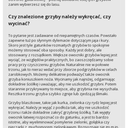
zanim wybierzesz się do lasu.
Czy znalezione grzyby należy wykręcać, czy
wycinać?
To pytanie jest zadawane od niepamiętnych czasów. Powstało
zapewne tuż po słynnym dylemacie dotyczącym jaja i kury.
Skoro jest tyle gatunków rozmaitych grzybów to spokojnie
możemy stosować oba sposoby. Każdy jest dobry, ale
stosowany z rozsądkiem. Większe owocniki grzybów lepiej jest
wyciąć, ze względów praktycznych, bo zaoszczędzamy sobie
pracy przy czyszczeniu grzybów. Naturalnie nie w połowie
trzonu, jak to nieraz widać przy zbiorze podgrzybków w celach
zarobkowych. Możemy delikatnie podważyć także owocnik
grzyba koniuszkiem noża. Wycinamy jak najniżej, odgarniając
dokładnie ściółkę i uważając, aby nie uszkodzić grzybni. Potem
starannie przykrywamy to miejsce, aby grzybnia nie wysychała.
Resztka trzonu grzyba szybko zgnije lub zjedzą ją ślimaki.
Grzyby blaszkowe, takie jak kurka, zielonka czy rydz lepiej jest
wykręcać. Należy je wyjąć z podłoża tak, aby nie uszkodzić
trzonu i także dokładnie zakryć grzybnię ściółką. Tak wyjęty
owocnik łatwiej rozpoznać co do gatunku, a jest to bardzo
istotne, aby wyeliminować pomylenie zielonki, gołąbka czy
pieczarki z muchomorem zielonkawym. Rozpoznaje się go m.in.