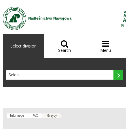
Skip to Content
A
A
Nadleśnictwo Nawojowa
A
PL


Select division
Search
Menu

Informacje
FAQ
Grzyby