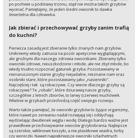
po pochwie u podstawy trzonu, stąd nie można takich grzybów
wycinać. Pamiętajmy, że jeden średni owocnik to dawka
śmiertelna dla człowieka.
Jak zbierać i przechowywać grzyby zanim trafią
do kuchni?
Pierwsza zasadą jest zbieranie tylko znanych nam grzybów.
Unikniemy wtedy zatrucia na pozór apetycznie wyglądającymi,
ale groźnymi dla naszego zdrowia owocnikami. Zbieramy tylko
owocniki zdrowe, nieuszkodzone i młode, ale nie zbyt młode, bo
wtedy trudno rozpoznać gatunek grzyba. Pozostawiamy w
nienaruszonym stanie grzyby niejadalne, nieznane nam oraz
osobniki stare, które pozostawiamy jako „nasienniki".
Najczęściej i tak są robaczywe. Czy wiecie dlaczego grzyby są
robaczywe? Te „robaki", które dziurawią nasze grzyby,
szczególnie z letnich zbiorów, to larwy (czerwie) muchówek.
Właśnie w grzybach przechodzą część swojego rozwoju.
Warto także pamiętać, że owocniki grzybów to żyjące organizmy,
które nawet po zerwaniu nadal rozwijają się i oddychają
wydzielając dwutlenek węgla i wodę. Dlatego bardzo ważne jest
prawidłowe przechowywanie owoców grzybobrania. Najlepsze
są szerokie, wiklinowe koszyki, a nie plastikowe wiadra, torby
czy woreczki. Nawet najpiękniejsze owocniki szlachetnych