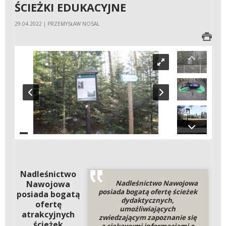
ŚCIEŻKI EDUKACYJNE
29.04.2022 | PRZEMYSŁAW NOSAL
Nadleśnictwo
Nadleśnictwo Nawojowa
Nawojowa
posiada bogatą ofertę ścieżek
posiada bogatą
dydaktycznych,
ofertę
umożliwiających
atrakcyjnych
zwiedzającym zapoznanie się
ścieżek
z ciekawymi informacjami o