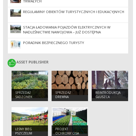
TRWAŁYCH
REGULAMINY OBIEKTÓW TURYSTYCZNYCH I EDUKACYJNYCH
STACJA ŁADOWANIA POJAZDÓW ELEKTRYCZNYCH W
NADLEŚNICTWIE NAWOJOWA – JUŻ DOSTĘPNA
PORADNIK BEZPIECZNEGO TURYSTY
ASSET PUBLISHER
ASSET PUBLISHER
SPRZEDAŻ
SPRZEDAŻ
REINTRODUKCJA
SADZONEK
DREWNA
GŁUSZCA
LEŚNY BIEG
PROJEKT
PSZCZELIM
OCHRONY CISA