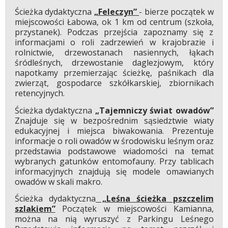
Ścieżka dydaktyczna
„Feleczyn”
- bierze początek w
miejscowości Łabowa, ok 1 km od centrum (szkoła,
przystanek). Podczas przejścia zapoznamy się z
informacjami o roli zadrzewień w krajobrazie i
rolnictwie, drzewostanach nasiennych, łąkach
śródleśnych, drzewostanie daglezjowym, który
napotkamy przemierzając ścieżkę, paśnikach dla
zwierząt, gospodarce szkółkarskiej, zbiornikach
retencyjnych.
Ścieżka dydaktyczna
„Tajemniczy świat owadów”
Znajduje się w bezpośrednim sąsiedztwie wiaty
edukacyjnej i miejsca biwakowania. Prezentuje
informacje o roli owadów w środowisku leśnym oraz
przedstawia podstawowe wiadomości na temat
wybranych gatunków entomofauny. Przy tablicach
informacyjnych znajdują się modele omawianych
owadów w skali makro.
Ścieżka dydaktyczna
„Leśna ścieżka pszczelim
szlakiem”
Początek w miejscowości Kamianna,
można na nią wyruszyć z Parkingu Leśnego