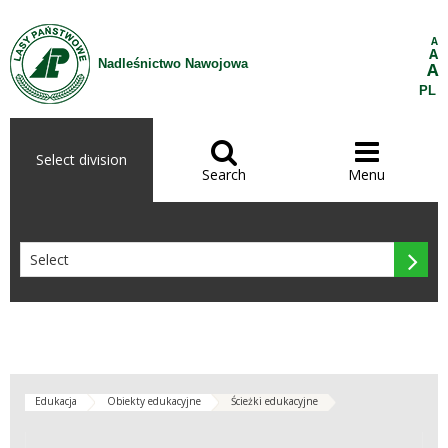
Skip to Content
A
A
Nadleśnictwo Nawojowa
A
PL


Select division
Search
Menu

Edukacja
Obiekty edukacyjne
Ścieżki edukacyjne