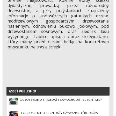
terenie miejscowości. Kolejne etapy ścieżki
dydaktycznej prowadzą przez różnorodny
drzewostan, a przy przystankach znajdziemy
informacje o lasotwórczych gatunkach drzew,
modrzewiowym gospodarczym drzewostanie
nasiennym, odnowieniu bukowo jodłowym, pod
drzewostanem sosnowym, oraz siedlisk lasu
wyżynnego. Tablice opisują obraz drzewostanu,
który mamy przed oczami będąc na konkretnym
przystanku na trasie ścieżki.
ASSET PUBLISHER
ASSET PUBLISHER
OGŁOSZENIE O SPRZEDAŻY SAMOCHODU - SUZUKI JIMNY
III OGŁOSZENIE O SPRZEDAŻY UŻYWANYCH ŚRODKÓW