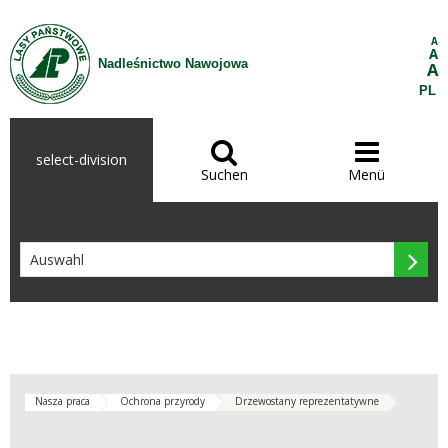
Zum Inhalt wechseln
A
A
Nadleśnictwo Nawojowa
A
PL


select-division
Suchen
Menü

Nasza praca
Ochrona przyrody
Drzewostany reprezentatywne