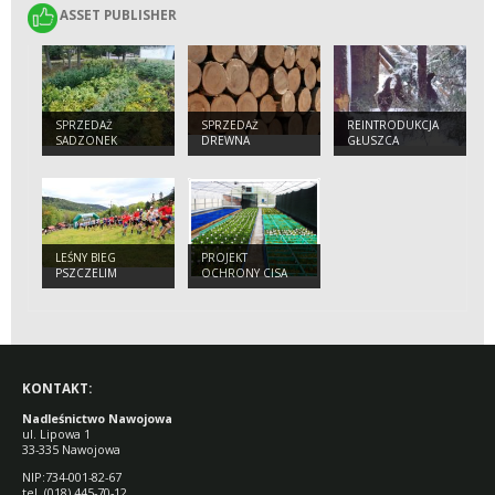
ASSET PUBLISHER
ASSET PUBLISHER
SPRZEDAŻ
SPRZEDAŻ
REINTRODUKCJA
SADZONEK
DREWNA
GŁUSZCA
LEŚNY BIEG
PROJEKT
PSZCZELIM
OCHRONY CISA
SZLAKIEM
KONTAKT:
Nadleśnictwo Nawojowa
ul. Lipowa 1
33-335 Nawojowa
NIP:734-001-82-67
tel. (018) 445-70-12