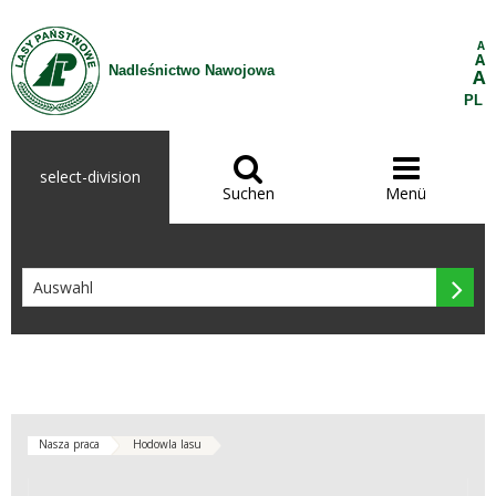
Zum Inhalt wechseln
A
A
Nadleśnictwo Nawojowa
A
PL


select-division
Suchen
Menü

Nasza praca
Hodowla lasu