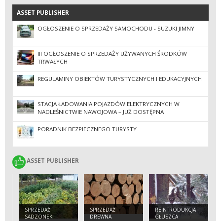
ASSET PUBLISHER
ASSET PUBLISHER
OGŁOSZENIE O SPRZEDAŻY SAMOCHODU - SUZUKI JIMNY
III OGŁOSZENIE O SPRZEDAŻY UŻYWANYCH ŚRODKÓW
TRWAŁYCH
REGULAMINY OBIEKTÓW TURYSTYCZNYCH I EDUKACYJNYCH
STACJA ŁADOWANIA POJAZDÓW ELEKTRYCZNYCH W
NADLEŚNICTWIE NAWOJOWA – JUŻ DOSTĘPNA
PORADNIK BEZPIECZNEGO TURYSTY
ASSET PUBLISHER
ASSET PUBLISHER
SPRZEDAŻ
SPRZEDAŻ
REINTRODUKCJA
SADZONEK
DREWNA
GŁUSZCA