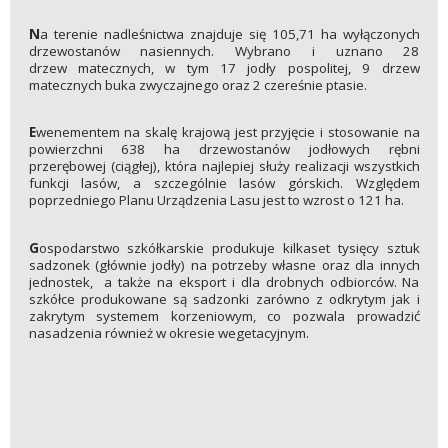
N
a terenie nadleśnictwa znajduje się 105,71 ha wyłączonych
drzewostanów nasiennych. Wybrano i uznano 28
drzew matecznych, w tym 17 jodły pospolitej, 9 drzew
matecznych buka zwyczajnego oraz 2 czereśnie ptasie.
E
wenementem na skalę krajową jest przyjęcie i stosowanie na
powierzchni 638 ha drzewostanów jodłowych rębni
przerębowej (ciągłej), która najlepiej służy realizacji wszystkich
funkcji lasów, a szczególnie lasów górskich. Względem
poprzedniego Planu Urządzenia Lasu jest to wzrost o 121 ha.
G
ospodarstwo szkółkarskie produkuje kilkaset tysięcy sztuk
sadzonek (głównie jodły) na potrzeby własne oraz dla innych
jednostek, a także na eksport i dla drobnych odbiorców. Na
szkółce produkowane są sadzonki zarówno z odkrytym jak i
zakrytym systemem korzeniowym, co pozwala prowadzić
nasadzenia również w okresie wegetacyjnym.