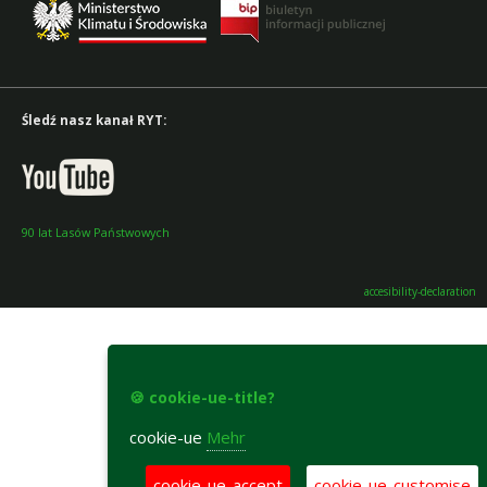
Śledź nasz kanał RYT:
90 lat Lasów Państwowych
accesibility-declaration
🍪 cookie-ue-title?
cookie-ue
Mehr
cookie-ue-accept
cookie-ue-customise