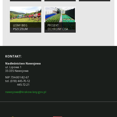
LEŚNY BIEG
PROJEKT
PSZCZELIM
OCHRONY CISA
SZLAKIEM
KONTAKT:
Nadleśnictwo Nawojowa
ul. Lipowa 1
33-335 Nawojowa
NIP:734-001-82-67
tel. (018) 445-70-12
445-72-21
nawojowa@krakow.lasy.gov.pl