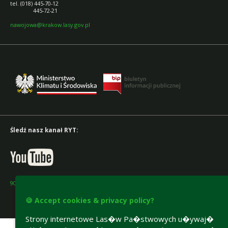
tel. (018) 445-70-12
445-72-21
nawojowa@krakow.lasy.gov.pl
Śledź nasz kanał RYT:
90 lat Lasów Państwowych
🍪 Accept cookies & privacy policy?
Accesibility declaration
Strony internetowe Las�w Pa�stwowych u�ywaj�