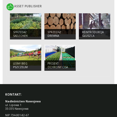
ASSET PUBLISHER
ASSET PUBLISHER
SPRZEDAŻ
SPRZEDAŻ
REINTRODUKCJA
SADZONEK
DREWNA
GŁUSZCA
LEŚNY BIEG
PROJEKT
PSZCZELIM
OCHRONY CISA
SZLAKIEM
KONTAKT:
Nadleśnictwo Nawojowa
ul. Lipowa 1
33-335 Nawojowa
NIP:734-001-82-67