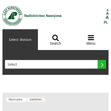
Skip to Content
A
A
Nadleśnictwo Nawojowa
A
PL


Select division
Search
Menu

Nasza praca
Łowiectwo