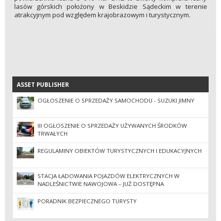
lasów górskich położony w Beskidzie Sądeckim w terenie
atrakcyjnym pod względem krajobrazowym i turystycznym.
ASSET PUBLISHER
ASSET PUBLISHER
OGŁOSZENIE O SPRZEDAŻY SAMOCHODU - SUZUKI JIMNY
III OGŁOSZENIE O SPRZEDAŻY UŻYWANYCH ŚRODKÓW
TRWAŁYCH
REGULAMINY OBIEKTÓW TURYSTYCZNYCH I EDUKACYJNYCH
STACJA ŁADOWANIA POJAZDÓW ELEKTRYCZNYCH W
NADLEŚNICTWIE NAWOJOWA – JUŻ DOSTĘPNA
PORADNIK BEZPIECZNEGO TURYSTY