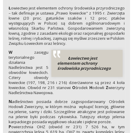
Ł
owiectwo jest elementem ochrony środowiska przyrodniczego
– tak definiuje je ustawa „Prawo łowieckie" z 1995 r. Zwierzęta
łowne (20 proc. gatunków ssaków i 12 proc. ptaków
występujących w Polsce) są dobrem ogólnonarodowym i
własnością Skarbu Państwa. Gospodarowaniem zwierzyną
łowną, zgodnie z zasadami ekologii oraz racjonalnej gospodarki
leśnej, rolnej i rybackiej, zajmują się myśliwi zrzeszeni w Polskim
Związku Łowieckim oraz leśnicy.
W
zasięgu
terytorialnego
Ł
owiectwo jest
działania
elementem ochrony
Nadleśnictwa jest 5
środowiska przyrodniczego
obwodów łowieckich.
Cztery obwody
łowieckie (197, 198, 216 i 216) dzierżawione są przez 4 koła
łowieckie. Obwód nr 231 stanowi
O
środek
H
odowli
Z
wierzyny
Nadleśnictwa Nawojowa.
N
adleśnictwo posiada dobrze zagospodarowany Ośrodek
Hodowli Zwierzyny, w którym można wykupić licencję, głównie
na jelenie, sarny i dziki. Szczególnie atrakcyjne jest polowanie
na jelenie byki podczas rykowiska. Tutejszy ekotyp jelenia
karpackiego posiada wyjątkowo okazałe i piękne poroże.
P
owierzchnia OHZ (obwód nr 231) 7 526 ha, w tym
powierzchnia leśna 5 619 ha. OHZ to zwarty kompleks leśny